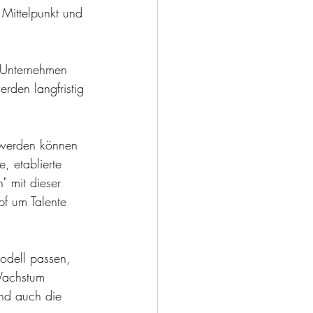
 Mittelpunkt und 
 Unternehmen 
rden langfristig 
 werden können 
, etablierte 
 mit dieser 
pf um Talente 
odell passen, 
Wachstum 
und auch die 