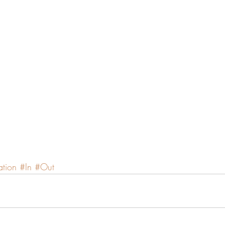
ation
#In
#Out